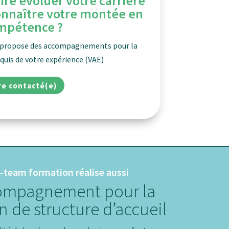
ire évoluer votre carrière
connaître votre montée en
mpétence ?
 propose des accompagnements pour la
cquis de votre expérience (VAE)
re contacté(e)
-team formation réalise aussi
ompagnement pour la
n de structure d’accueil