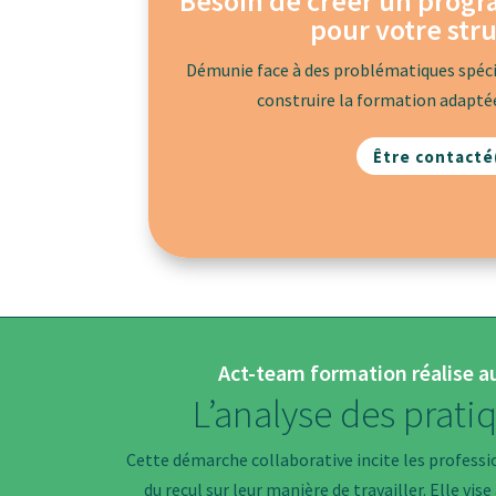
Besoin de créer un prog
pour votre stru
Démunie face à des problématiques spéci
construire la formation adaptée
Être contacté
Act-team formation réalise a
L’analyse des prati
Cette démarche collaborative incite les professi
du recul sur leur manière de travailler. Elle vise