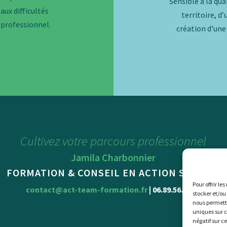
Sensible à la qua
aux difficultés
territoire, d
professionnel.
création d’une
Cultivez votre parcours professionnel
Jamila Charbonnier
FORMATION & CONSEIL EN ACTION SOCIALE
Pour offrir le
contact@act-team-formation.fr
| 06.89.56.01.76
stocker et/ou
nous permettr
uniques sur c
négatif sur c