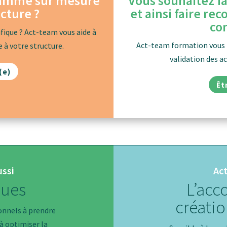
ramme sur mesure
Vous souhaitez fa
cture ?
et ainsi faire re
co
fique ? Act-team vous aide à
Act-team formation vous
 à votre structure.
validation des a
(e)
Êt
ussi
Act
ques
L’acc
créatio
onnels à prendre
 à optimiser la